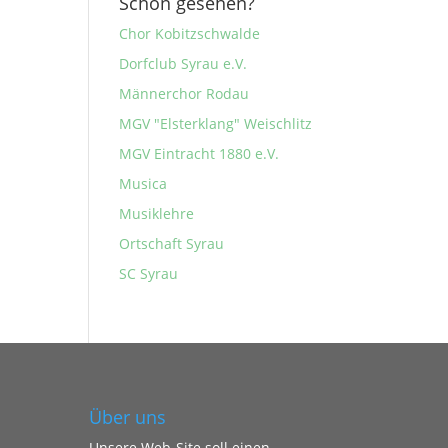
Schon gesehen?
Chor Kobitzschwalde
Dorfclub Syrau e.V.
Männerchor Rodau
MGV "Elsterklang" Weischlitz
MGV Eintracht 1880 e.V.
Musica
Musiklehre
Ortschaft Syrau
SC Syrau
Über uns
Unsere Web-Site soll einen