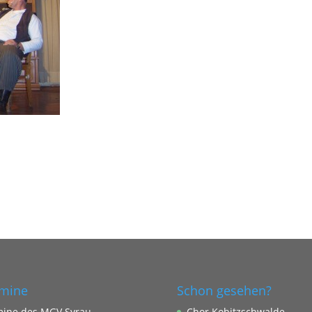
mine
Schon gesehen?
mine des MGV Syrau
Chor Kobitzschwalde