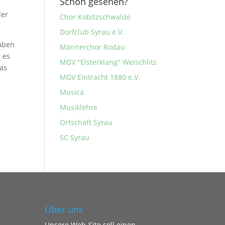
Schon gesehen?
der
Chor Kobitzschwalde
Dorfclub Syrau e.V.
haben
Männerchor Rodau
 es
MGV "Elsterklang" Weischlitz
Das
MGV Eintracht 1880 e.V.
Musica
Musiklehre
Ortschaft Syrau
SC Syrau
Über uns
Unsere Web-Site soll einen