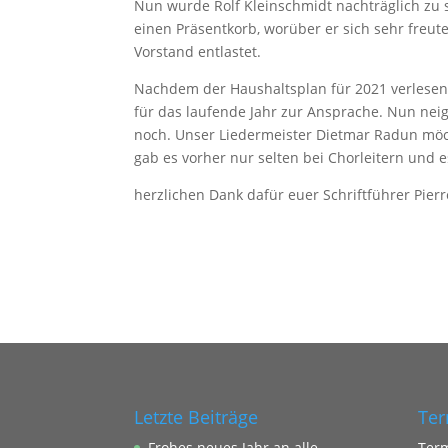
Nun wurde Rolf Kleinschmidt nachträglich zu 
einen Präsentkorb, worüber er sich sehr freut
Vorstand entlastet.
Nachdem der Haushaltsplan für 2021 verlese
für das laufende Jahr zur Ansprache. Nun nei
noch. Unser Liedermeister Dietmar Radun möc
gab es vorher nur selten bei Chorleitern und es
herzlichen Dank dafür euer Schriftführer Pierr
Letzte Beiträge
Ter
Frohes neues Jahr an alle…
Ter