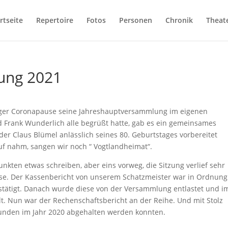
rtseite
Repertoire
Fotos
Personen
Chronik
Theat
ung 2021
anger Coronapause seine Jahreshauptversammlung im eigenen
 Frank Wunderlich alle begrüßt hatte, gab es ein gemeinsames
 Claus Blümel anlässlich seines 80. Geburtstages vorbereitet
f nahm, sangen wir noch “ Vogtlandheimat“.
nkten etwas schreiben, aber eins vorweg, die Sitzung verlief sehr
se. Der Kassenbericht von unserem Schatzmeister war in Ordnung
tätigt. Danach wurde diese von der Versammlung entlastet und i
t. Nun war der Rechenschaftsbericht an der Reihe. Und mit Stolz
tunden im Jahr 2020 abgehalten werden konnten.