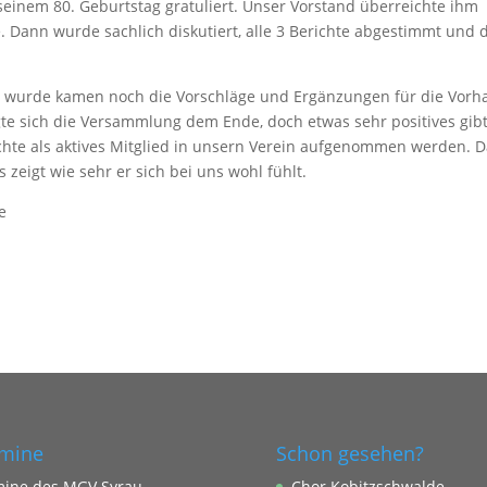
seinem 80. Geburtstag gratuliert. Unser Vorstand überreichte ihm
e. Dann wurde sachlich diskutiert, alle 3 Berichte abgestimmt und 
n wurde kamen noch die Vorschläge und Ergänzungen für die Vor
gte sich die Versammlung dem Ende, doch etwas sehr positives gibt
hte als aktives Mitglied in unsern Verein aufgenommen werden. 
 zeigt wie sehr er sich bei uns wohl fühlt.
e
mine
Schon gesehen?
mine des MGV Syrau
Chor Kobitzschwalde