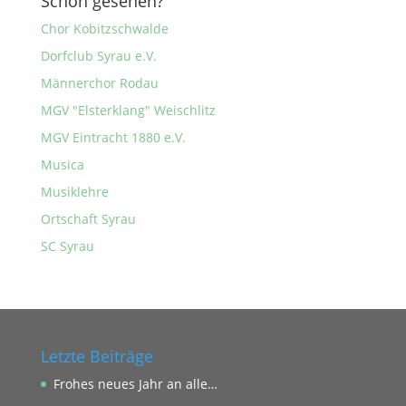
Schon gesehen?
Chor Kobitzschwalde
Dorfclub Syrau e.V.
Männerchor Rodau
MGV "Elsterklang" Weischlitz
MGV Eintracht 1880 e.V.
Musica
Musiklehre
Ortschaft Syrau
SC Syrau
Letzte Beiträge
Frohes neues Jahr an alle…