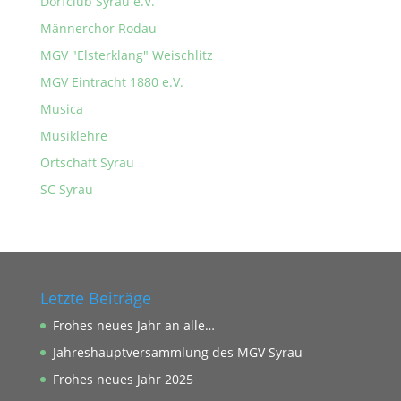
Dorfclub Syrau e.V.
Männerchor Rodau
MGV "Elsterklang" Weischlitz
MGV Eintracht 1880 e.V.
Musica
Musiklehre
Ortschaft Syrau
SC Syrau
Letzte Beiträge
Frohes neues Jahr an alle…
Jahreshauptversammlung des MGV Syrau
Frohes neues Jahr 2025