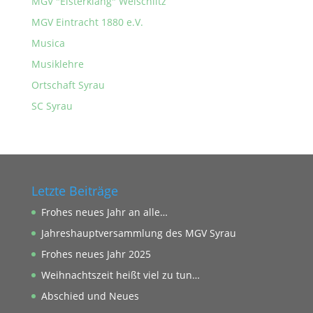
MGV "Elsterklang" Weischlitz
MGV Eintracht 1880 e.V.
Musica
Musiklehre
Ortschaft Syrau
SC Syrau
Letzte Beiträge
Frohes neues Jahr an alle…
Jahreshauptversammlung des MGV Syrau
Frohes neues Jahr 2025
Weihnachtszeit heißt viel zu tun…
Abschied und Neues